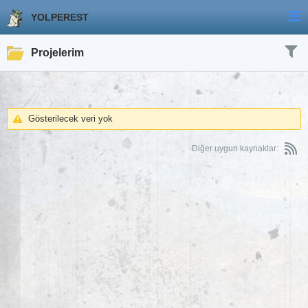
YOLPEREST
Projelerim
Süzgeçler
Gösterilecek veri yok
Diğer uygun kaynaklar:
Durum
Tercihler
Eşit
etkin
Sonuçları şu şekilde görüntüle
Proje
Pano
Liste
Eşit
ANA ARI
Süzgeç ekle