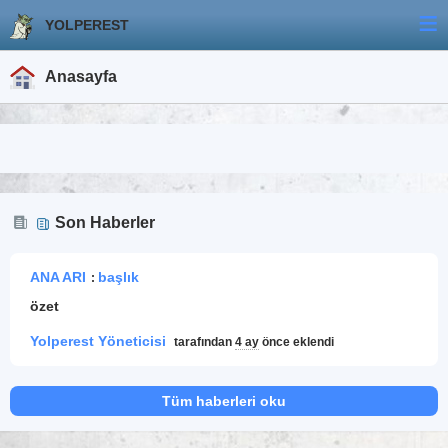
YOLPEREST
Anasayfa
Son Haberler
ANA ARI
başlık
:
özet
Yolperest Yöneticisi
tarafından
4 ay
önce eklendi
Tüm haberleri oku